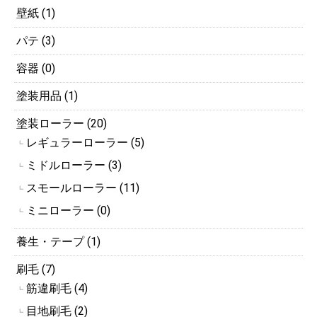
壁紙 (1)
パテ (3)
容器 (0)
塗装用品 (1)
塗装ローラー (20)
レギュラーローラー (5)
┗
ミドルローラー (3)
┗
スモールローラー (11)
┗
ミニローラー (0)
┗
養生・テープ (1)
刷毛 (7)
筋違刷毛 (4)
┗
目地刷毛 (2)
┗