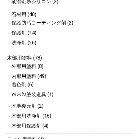
弱溶剤系シリコン (2)
┗
石材用 (40)
┗
保護防汚コーティング剤 (2)
┗
保護剤 (14)
┗
洗浄剤 (26)
┗
木部用塗料 (78)
外部用塗料 (8)
┗
内部用塗料 (49)
┗
着色剤 (6)
┗
ｱｸﾚｯｸｽ塗装道具 (1)
┗
木地復元剤 (2)
┗
木部用洗浄剤 (16)
┗
木部用保護剤 (4)
┗